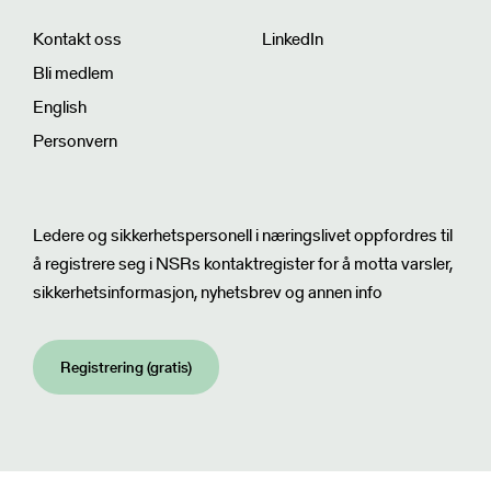
Kontakt oss
LinkedIn
Bli medlem
English
Personvern
Nyhetsbrev
Ledere og sikkerhetspersonell i næringslivet oppfordres til
å registrere seg i NSRs kontaktregister for å motta varsler,
sikkerhetsinformasjon, nyhetsbrev og annen info
Registrering (gratis)