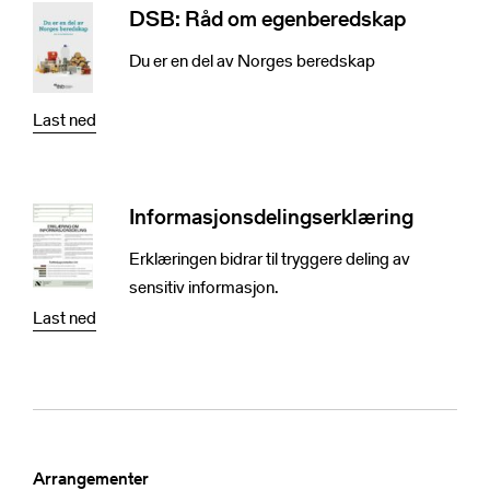
NSRs kontaktregister
DSB: Råd om egenberedskap
Publikasjoner
Varde
Du er en del av Norges beredskap
Heimdall
Informasjonsdeling
Basun
Last ned
VTS-analyse
Om NSR
Foredrag
Bli medlem
Informasjonsdelingserklæring
NSR Strategi
Vedtekter
Erklæringen bidrar til tryggere deling av
NSR Digital
Medlemsbedrifter
sensitiv informasjon.
NSR Medlem
Styret
Last ned
Søk
NSR Beredskap
Ansatte
Kontakt oss
Arrangementer