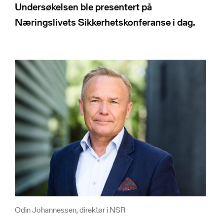
NSRs kontaktregister
Undersøkelsen ble presentert på
Publikasjoner
Varde
Næringslivets Sikkerhetskonferanse i dag.
Heimdall
Informasjonsdeling
Basun
VTS-analyse
Om NSR
Foredrag
Bli medlem
NSR Strategi
Vedtekter
NSR Digital
Medlemsbedrifter
NSR Medlem
Styret
Søk
NSR Beredskap
Ansatte
Kontakt oss
Odin Johannessen, direktør i NSR