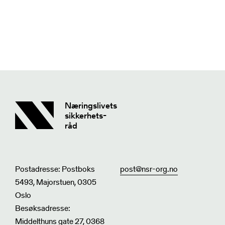
Næringslivets
sikkerhets-
råd
Postadresse: Postboks
post@nsr-org.no
5493, Majorstuen, 0305
Oslo
Besøksadresse:
Middelthuns gate 27, 0368