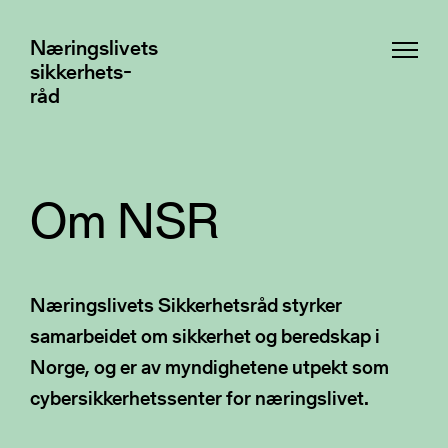
Næringslivets
Næringslivets
sikkerhets-
sikkerhets-
råd
råd
Om NSR
Aktuelt
Beredskapssenter
Næringslivets Sikkerhetsråd styrker
Fagnettverk
Responsmiljø for digital sikkerhet
samarbeidet om sikkerhet og beredskap i
Totalberedskap og totalforsvar
Tjenester og verktøy
Norge, og er av myndighetene utpekt som
Ekspertutvalg
Situasjonsoppdateringer
cybersikkerhetssenter for næringslivet.
Det konsultative råd
Øvelser
Kurs og arrangementer
Medlemsfordeler
Regionale representanter
Har du fått et varsel av oss?