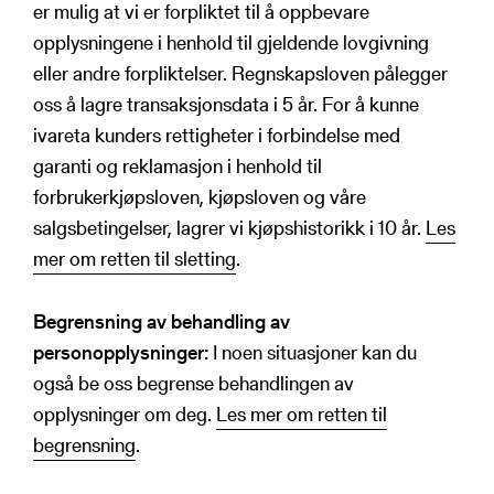
er mulig at vi er forpliktet til å oppbevare
En avviksmelding inneholder
opplysningene i henhold til gjeldende lovgivning
opplysninger om deg
eller andre forpliktelser. Regnskapsloven pålegger
oss å lagre transaksjonsdata i 5 år. For å kunne
En ansatt har angitt deg som
ivareta kunders rettigheter i forbindelse med
nærmeste pårørende
garanti og reklamasjon i henhold til
forbrukerkjøpsloven, kjøpsloven og våre
salgsbetingelser, lagrer vi kjøpshistorikk i 10 år.
Les
mer om retten til sletting
.
Begrensning av behandling av
personopplysninger:
I noen situasjoner kan du
også be oss begrense behandlingen av
opplysninger om deg.
Les mer om retten til
begrensning
.