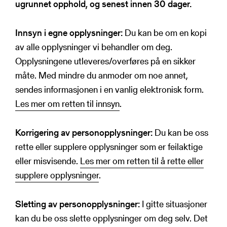
ugrunnet opphold, og senest innen 30 dager.
seminar
Du har bedt om tilbud, veiledning
Innsyn i egne opplysninger:
Du kan be om en kopi
eller sendt en klage
av alle opplysninger vi behandler om deg.
Opplysningene utleveres/overføres på en sikker
måte. Med mindre du anmoder om noe annet,
Vi får også opplysninger indirekte av
sendes informasjonen i en vanlig elektronisk form.
følgende årsaker:
Les mer om retten til innsyn
.
En klage inneholder opplysninger om
Korrigering av personopplysninger:
Du kan be oss
deg
rette eller supplere opplysninger som er feilaktige
Et varsel eller tips om en
eller misvisende.
Les mer om retten til å rette eller
sikkerhetshendelse inneholder
supplere opplysninger
.
opplysninger om deg
Sletting av personopplysninger:
I gitte situasjoner
En jobbsøker har angitt deg som
kan du be oss slette opplysninger om deg selv. Det
referanse