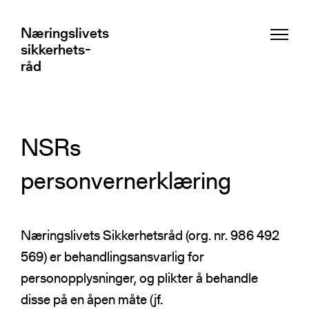
Næringslivets
Næringslivets
sikkerhets-
sikkerhets-
råd
råd
Aktuelt
NSRs
personvernerklæring
Beredskapssenter
Fagnettverk
Responsmiljø for digital sikkerhet
Næringslivets Sikkerhetsråd (org. nr. 986 492
Totalberedskap og totalforsvar
Tjenester og verktøy
569) er behandlingsansvarlig for
Ekspertutvalg
Situasjonsoppdateringer
personopplysninger, og plikter å behandle
Det konsultative råd
Øvelser
Kurs og arrangementer
Medlemsfordeler
disse på en åpen måte (jf.
Regionale representanter
Har du fått et varsel av oss?