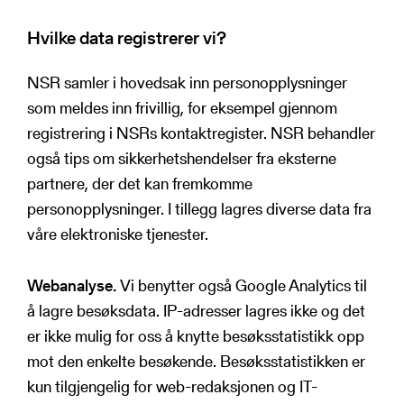
E-post:
post@nsr-org.no
Hvilke data registrerer vi?
Telefon:
+47 48 08 96 93
NSR samler i hovedsak inn personopplysninger
Postadresse:
Middelthuns gate 27,
som meldes inn frivillig, for eksempel gjennom
0368 Oslo, Norge
registrering i NSRs kontaktregister. NSR behandler
også tips om sikkerhetshendelser fra eksterne
Du har også rett til å klage til
partnere, der det kan fremkomme
tilsynsmyndigheten. Dette gjøres ved å
personopplysninger. I tillegg lagres diverse data fra
sende klage til Datatilsynet:
våre elektroniske tjenester.
Nettside:
Webanalyse.
Vi benytter også Google Analytics til
å lagre besøksdata. IP-adresser lagres ikke og det
https://www.datatilsynet.no/
er ikke mulig for oss å knytte besøksstatistikk opp
E-post:
postkasse@datatilsynet.no
mot den enkelte besøkende. Besøksstatistikken er
kun tilgjengelig for web-redaksjonen og IT-
Telefon:
+47 22 39 69 00