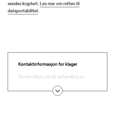
sendes kryptert.
Les mer om retten til
dataportabilitet
.
Kontaktinformasjon for klager
Du kan klage på vår behandling av
personopplysninger. Dersom du mener
at vi ikke har overholdt dine rettigheter i
henhold til personopplysningsloven, ta
gjerne kontakt med oss her: