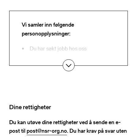
Vi samler inn følgende
personopplysninger:
Du har søkt jobb hos oss
Du har kontaktet oss på telefon eller
e-post
Du har registrert deg i vårt
kontaktregister for varsling
Dine rettigheter
Du har meldt deg på nyhetsbrev
Du har bedt om innsyn eller sletting
Du kan utøve dine rettigheter ved å sende en e-
post til
post@nsr-org.no
. Du har krav på svar uten
Du har meldt deg på et kurs eller et