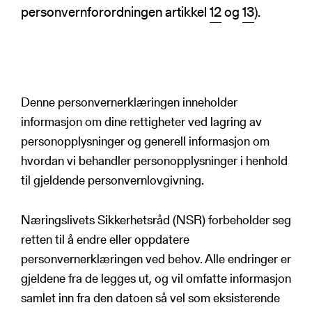
NSRs kontaktregister
personvernforordningen artikkel
12
og
13
).
Publikasjoner
Varde
Heimdall
Informasjonsdeling
Basun
VTS-analyse
Om NSR
Denne personvernerklæringen inneholder
Foredrag
informasjon om dine rettigheter ved lagring av
Bli medlem
NSR Strategi
personopplysninger og generell informasjon om
hvordan vi behandler personopplysninger i henhold
Vedtekter
NSR Digital
til gjeldende personvernlovgivning.
Medlemsbedrifter
NSR Medlem
Styret
Søk
NSR Beredskap
Næringslivets Sikkerhetsråd (NSR) forbeholder seg
Ansatte
retten til å endre eller oppdatere
Kontakt oss
personvernerklæringen ved behov. Alle endringer er
gjeldene fra de legges ut, og vil omfatte informasjon
samlet inn fra den datoen så vel som eksisterende