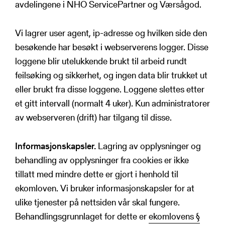
avdelingene i NHO ServicePartner og Værsågod.
Postadresse:
Postboks 8177 Dep.,
0034 Oslo, Norge
Vi lagrer user agent, ip-adresse og hvilken side den
besøkende har besøkt i webserverens logger. Disse
loggene blir utelukkende brukt til arbeid rundt
feilsøking og sikkerhet, og ingen data blir trukket ut
eller brukt fra disse loggene. Loggene slettes etter
et gitt intervall (normalt 4 uker). Kun administratorer
av webserveren (drift) har tilgang til disse.
Informasjonskapsler.
Lagring av opplysninger og
behandling av opplysninger fra cookies er ikke
tillatt med mindre dette er gjort i henhold til
ekomloven. Vi bruker informasjonskapsler for at
ulike tjenester på nettsiden vår skal fungere.
Behandlingsgrunnlaget for dette er
ekomlovens §