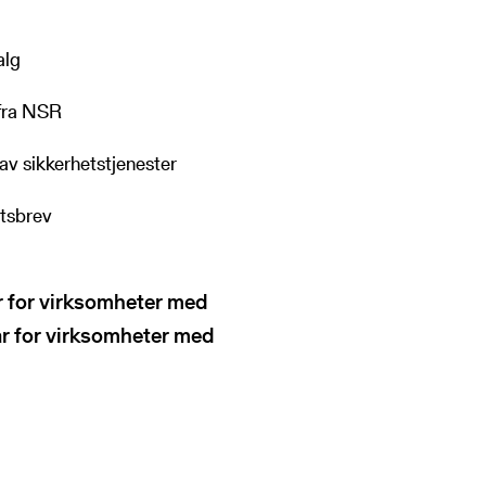
alg
 fra NSR
av sikkerhetstjenester
etsbrev
 for virksomheter med
år for virksomheter med