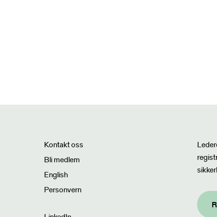
Nyhet
Kontakt oss
Ledere
regist
Bli medlem
sikker
English
Personvern
R
LinkedIn