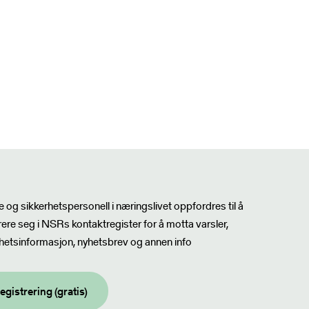
sbrev
 og sikkerhetspersonell i næringslivet oppfordres til å
rere seg i NSRs kontaktregister for å motta varsler,
hetsinformasjon, nyhetsbrev og annen info
egistrering (gratis)