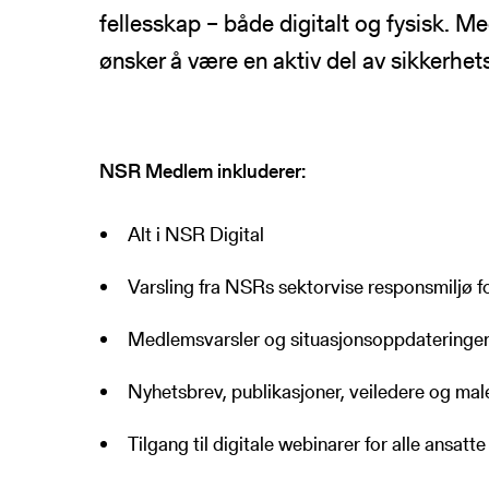
fellesskap – både digitalt og fysisk. 
NSRs kontaktregister
Publikasjoner
Varde
ønsker å være en aktiv del av sikkerhet
Heimdall
Informasjonsde
Basun
VTS-analyse
Om NSR
NSR Medlem inkluderer:
Foredrag
Bli medlem
NSR Strategi
Alt i NSR Digital
Vedtekter
Varsling fra NSRs sektorvise responsmiljø fo
NSR Digital
Medlemsbedrifter
NSR Medlem
Styret
Medlemsvarsler og situasjonsoppdateringe
NSR Beredskap
Ansatte
Kontakt oss
Nyhetsbrev, publikasjoner, veiledere og mal
Tilgang til digitale webinarer for alle ansatt