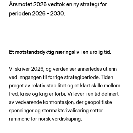
NSRs kontaktregister
Årsmøtet 2026 vedtok en ny strategi for
Publikasjoner
Varde
perioden 2026 - 2030.
Heimdall
Informasjonsdeling
Basun
VTS-analyse
Om NSR
Foredrag
Et motstandsdyktig næringsliv i en urolig tid.
Bli medlem
NSR Strategi
Vedtekter
Vi skriver 2026, og verden ser annerledes ut enn
NSR Digital
ved inngangen til forrige strategiperiode. Tiden
Medlemsbedrifter
NSR Medlem
preget av relativ stabilitet og et klart skille mellom
Styret
Søk
NSR Beredskap
fred, krise og krig er forbi. Vi lever i en tid definert
Ansatte
av vedvarende konfrontasjon, der geopolitiske
Kontakt oss
spenninger og stormaktsrivalisering setter
rammene for norsk verdiskaping.