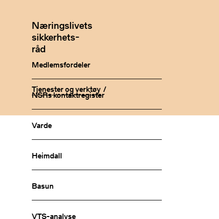
Næringslivets
sikkerhets-
råd
Medlemsfordeler
Tjenester og verktøy
NSRs kontaktregister
Varde
Heimdall
Basun
VTS-analyse