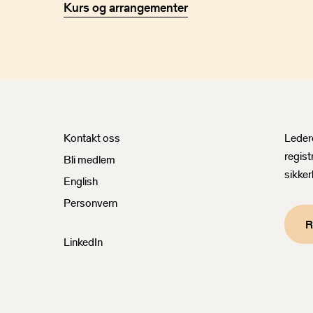
Kurs og arrangementer
Nyhet
Kontakt oss
Ledere
regist
Bli medlem
sikker
English
Personvern
R
LinkedIn