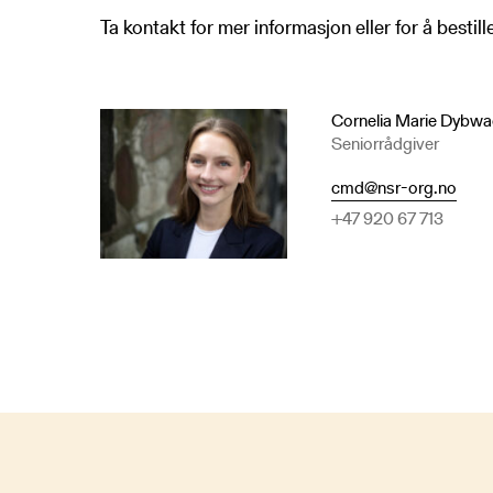
Ta kontakt for mer informasjon eller for å bestill
Cornelia Marie Dybw
Seniorrådgiver
cmd@nsr-org.no
+47 920 67 713