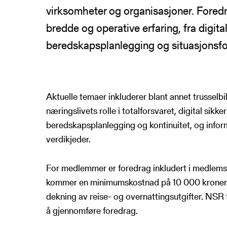
virksomheter og organisasjoner. Fored
NSRs kontaktregister
Publikasjoner
Varde
bredde og operative erfaring, fra digital
Heimdall
beredskapsplanlegging og situasjonsfo
Informasjonsde
Basun
VTS-analyse
Om NSR
Foredrag
Aktuelle temaer inkluderer blant annet trusselbi
Bli medlem
NSR Strategi
næringslivets rolle i totalforsvaret, digital sik
Vedtekter
beredskapsplanlegging og kontinuitet, og inform
NSR Digital
Medlemsbedrifter
verdikjeder.
NSR Medlem
Styret
NSR Beredskap
Ansatte
For medlemmer er foredrag inkludert i medlem
Kontakt oss
kommer en minimumskostnad på 10 000 kroner per
dekning av reise- og overnattingsutgifter. NSR 
å gjennomføre foredrag.