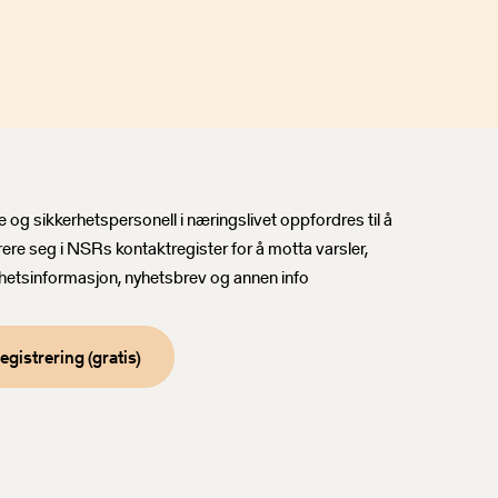
sbrev
 og sikkerhetspersonell i næringslivet oppfordres til å
rere seg i NSRs kontaktregister for å motta varsler,
hetsinformasjon, nyhetsbrev og annen info
egistrering (gratis)