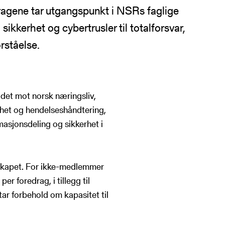
ragene tar utgangspunkt i NSRs faglige
 sikkerhet og cybertrusler til totalforsvar,
rståelse.
ling
ldet mot norsk næringsliv,
kerhet og hendelseshåndtering,
asjonsdeling og sikkerhet i
skapet. For ikke-medlemmer
 foredrag, i tillegg til
tar forbehold om kapasitet til