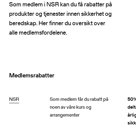
NSRs kontaktregister
Som medlem i NSR kan du få rabatter på
Publikasjoner
Varde
produkter og tjenester innen sikkerhet og
Heimdall
beredskap. Her finner du oversikt over
Informasjonsdeling
Basun
alle medlemsfordelene.
VTS-analyse
Om NSR
Foredrag
Bli medlem
NSR Strategi
Vedtekter
Medlemsrabatter
NSR Digital
Medlemsbedrifter
NSR Medlem
Styret
Søk
NSR Beredskap
Ansatte
NSR
Som medlem får du rabatt på
50%
Kontakt oss
noen av våre kurs og
del
arrangementer
årli
sik