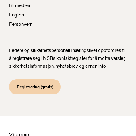
Bli medlem
English
Personvern
Nyhetsbrev
Ledere og sikkerhetspersonell i næringslivet oppfordres til
å registrere seg i NSRs kontaktregister for å motta varsler,
sikkerhetsinformasjon, nyhetsbrev og annen info
Registrering (gratis)
Våre eiere