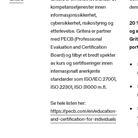
kompetansetjenester innen
dere
informasjonssikkerhet,
20 %
cybersikkerhet, risikostyring og
og s
etterlevelse. Gritera er partner
Gri
med PECB (Professional
port
Evaluation and Certification
Board) og tilbyr et bredt spekter
av kurs og sertifiseringer innen
internasjonalt anerkjente
standarder som ISO/IEC 27001,
ISO 22301, ISO 31000 m.fl.
Se hele listen her:
https://pecb.com/en/education-
and-certification-for-individuals