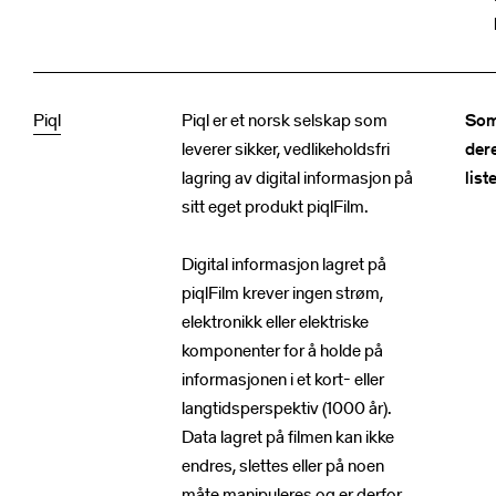
Piql
Piql er et norsk selskap som
Som
leverer sikker, vedlikeholdsfri
dere
lagring av digital informasjon på
list
sitt eget produkt piqlFilm.
Digital informasjon lagret på
piqlFilm krever ingen strøm,
elektronikk eller elektriske
komponenter for å holde på
informasjonen i et kort- eller
langtidsperspektiv (1000 år).
Data lagret på filmen kan ikke
endres, slettes eller på noen
måte manipuleres og er derfor