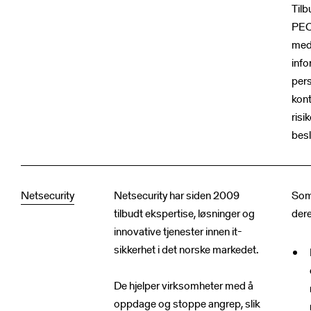
Tilb
PEC
med
info
per
kont
risi
bes
Netsecurity
Netsecurity har siden 2009
Som
tilbudt ekspertise, løsninger og
dere
innovative tjenester innen it-
sikkerhet i det norske markedet.
De hjelper virksomheter med å
oppdage og stoppe angrep, slik