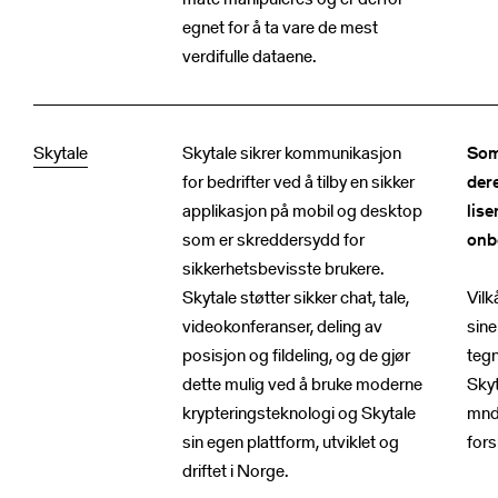
egnet for å ta vare de mest
verdifulle dataene.
Skytale
Skytale sikrer kommunikasjon
Som
for bedrifter ved å tilby en sikker
der
applikasjon på mobil og desktop
lis
som er skreddersydd for
onb
sikkerhetsbevisste brukere.
Vilk
Skytale støtter sikker chat, tale,
sin
videokonferanser, deling av
tegn
posisjon og fildeling, og de gjør
Skyt
dette mulig ved å bruke moderne
mnd
krypteringsteknologi og Skytale
fors
sin egen plattform, utviklet og
driftet i Norge.