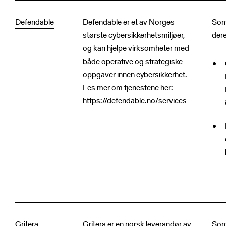
Defendable
Defendable er et av Norges
Som
største cybersikkerhetsmiljøer,
dere
og kan hjelpe virksomheter med
både operative og strategiske
oppgaver innen cybersikkerhet.
Les mer om tjenestene her:
https://defendable.no/services
Gritera
Gritera er en norsk leverandør av
Som