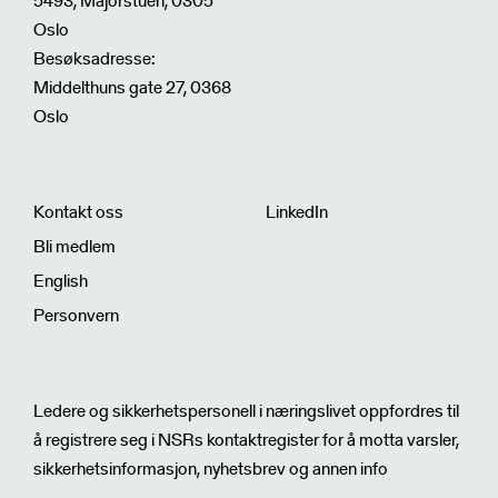
5493, Majorstuen, 0305
Oslo
Besøksadresse:
Middelthuns gate 27, 0368
Oslo
Kontakt oss
LinkedIn
Bli medlem
English
Personvern
Nyhetsbrev
Ledere og sikkerhetspersonell i næringslivet oppfordres til
å registrere seg i NSRs kontaktregister for å motta varsler,
sikkerhetsinformasjon, nyhetsbrev og annen info