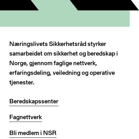
NSRs kontaktregister
Publikasjoner
Varde
Heimdall
Informasjonsdeling
Basun
VTS-analyse
Om NSR
Næringslivets
Næringslivets Sikkerhetsråd styrker
Foredrag
sikkerhetsråd
samarbeidet om sikkerhet og beredskap i
Bli medlem
Norge, gjennom faglige nettverk,
NSR Strategi
Vedtekter
erfaringsdeling, veiledning og operative
NSR Digital
Medlemsbedrifter
tjenester.
NSR Medlem
Styret
Søk
NSR Beredskap
Ansatte
Beredskapssenter
Kontakt oss
Fagnettverk
Bli medlem i NSR