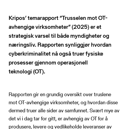
NSRs kontaktregister
Publikasjoner
Varde
Kripos’ temarapport “Trusselen mot OT-
Heimdall
Informasjonsdeling
avhengige virksomheter” (2025) er et
Basun
strategisk varsel til både myndigheter og
VTS-analyse
Om NSR
næringsliv. Rapporten synliggjør hvordan
Foredrag
cyberkriminalitet nå også truer fysiske
Bli medlem
NSR Strategi
prosesser gjennom operasjonell
Vedtekter
teknologi (OT).
NSR Digital
Medlemsbedrifter
NSR Medlem
Styret
Søk
NSR Beredskap
Ansatte
Rapporten gir en grundig oversikt over truslene
Kontakt oss
mot OT-avhengige virksomheter, og hvordan disse
dermed truer alle sider av samfunnet. Svært mye av
det vi i dag tar for gitt, er avhengig av OT for å
produsere, levere og vedlikeholde leveranser av