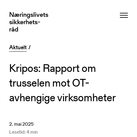
Næringslivets
Næringslivets
sikkerhets-
sikkerhets-
råd
råd
Aktuelt
Aktuelt
Kripos: Rapport om
Beredskapssenter
trusselen mot OT-
avhengige virksomheter
Fagnettverk
Responsmiljø for digital sikkerhet
Totalberedskap og totalforsvar
Tjenester og verktøy
Ekspertutvalg
Situasjonsoppdateringer
Det konsultative råd
2. mai 2025
Øvelser
Kurs og arrangementer
Medlemsfordeler
Lesetid: 4 min
Regionale representanter
Har du fått et varsel av oss?