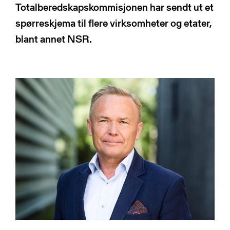
NSRs kontaktregister
Totalberedskapskommisjonen har sendt ut et
Publikasjoner
Varde
spørreskjema til flere virksomheter og etater,
Heimdall
blant annet NSR.
Informasjonsdeling
Basun
VTS-analyse
Om NSR
Foredrag
Bli medlem
NSR Strategi
Vedtekter
NSR Digital
Medlemsbedrifter
NSR Medlem
Styret
Søk
NSR Beredskap
Ansatte
Kontakt oss