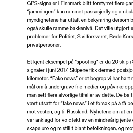
GPS-signaler i Finnmark blitt forstyrret flere ga
”jammingen” kun rammet passasjerfly og ambulan
myndighetene har uttalt en bekymring dersom 
også skulle ramme bakkenivå. Det ville utgjort e
problemer for Politiet, Sivilforsvaret, Røde Kor
privatpersoner.
Et kjent eksempel på ”spoofing” er da 20 skip i 
signaler i juni 2017. Skipene fikk dermed posisj
kilometer. ”Fake news” er et begrep vi har hørt
mål om å undergrave frie medier og påvirke oppf
man sett flere alvorlige tilfeller av dette. De bal
vært utsatt for ”fake news” i et forsøk på å få b
mot vesten, og til Russland. Nyhetene om at en
var anklagd for voldtekt av en mindreårig jente 
skape uro og mistillit blant befolkningen, og 