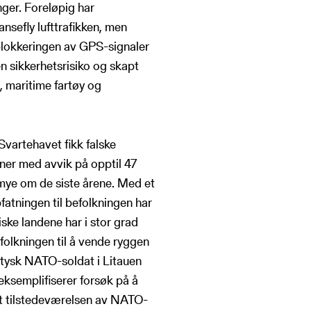
nger. Foreløpig har
sefly lufttrafikken, men
blokkeringen av GPS-signaler
n sikkerhetsrisiko og skapt
s, maritime fartøy og
Svartehavet fikk falske
oner med avvik på opptil 47
 mye om de siste årene. Med et
atningen til befolkningen har
tiske landene har i stor grad
efolkningen til å vende ryggen
 tysk NATO-soldat i Litauen
eksemplifiserer forsøk på å
mot tilstedeværelsen av NATO-