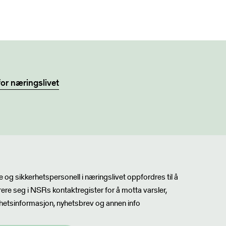
for næringslivet
sbrev
 og sikkerhetspersonell i næringslivet oppfordres til å
rere seg i NSRs kontaktregister for å motta varsler,
hetsinformasjon, nyhetsbrev og annen info