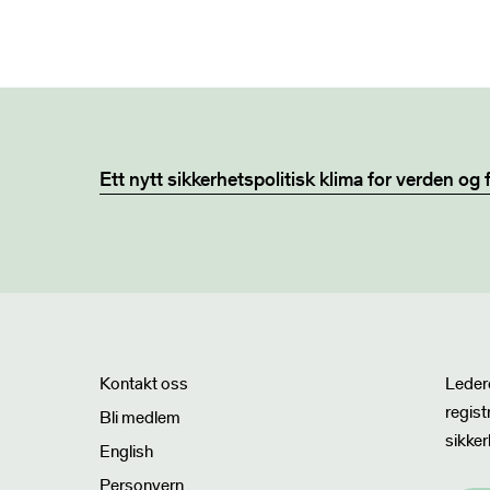
Ett nytt sikkerhetspolitisk klima for verden og 
Nyhet
Kontakt oss
Ledere
regist
Bli medlem
sikker
English
Personvern