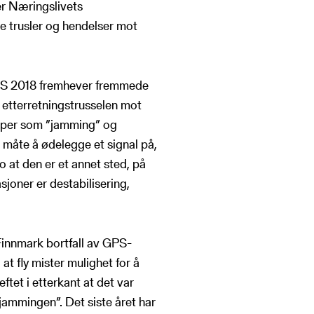
er Næringslivets
e trusler og hendelser mot
KUS 2018 fremhever fremmede
e etterretningstrusselen mot
reper som ”jamming” og
 måte å ødelegge et signal på,
ro at den er et annet sted, på
joner er destabilisering,
-Finnmark bortfall av GPS-
at fly mister mulighet for å
ftet i etterkant at det var
ammingen”. Det siste året har