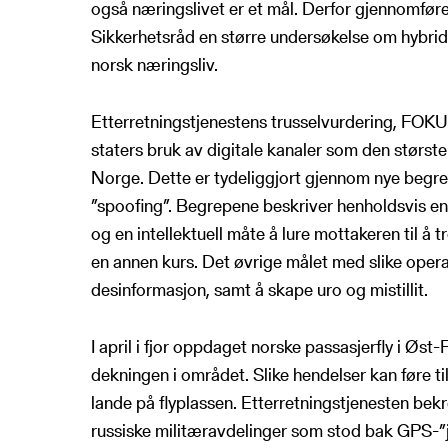
også næringslivet er et mål. Derfor gjennomfør
Sikkerhetsråd en større undersøkelse om hybrid
norsk næringsliv.
Etterretningstjenestens trusselvurdering, FO
staters bruk av digitale kanaler som den størst
Norge. Dette er tydeliggjort gjennom nye beg
”spoofing”. Begrepene beskriver henholdsvis en
og en intellektuell måte å lure mottakeren til å t
en annen kurs. Det øvrige målet med slike operas
desinformasjon, samt å skape uro og mistillit.
I april i fjor oppdaget norske passasjerfly i Øst
dekningen i området. Slike hendelser kan føre til 
lande på flyplassen. Etterretningstjenesten bekre
russiske militæravdelinger som stod bak GPS-”j