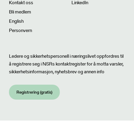
Kontakt oss
LinkedIn
Bli medlem
English
Personvern
Nyhetsbrev
Ledere og sikkerhetspersonell i næringslivet oppfordres til
å registrere seg i NSRs kontaktregister for å motta varsler,
sikkerhetsinformasjon, nyhetsbrev og annen info
Registrering (gratis)