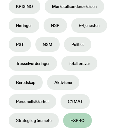
NSRs kontaktregister
KRISINO
Mørketallsundersøkelsen
Publikasjoner
Varde
Heimdall
Informasjonsdeling
Høringer
NSR
E-tjenesten
Basun
VTS-analyse
Om NSR
PST
NSM
Politiet
Foredrag
Bli medlem
NSR Strategi
Trusselvurderinger
Totalforsvar
Vedtekter
NSR Digital
Medlemsbedrifter
Beredskap
Aktivisme
NSR Medlem
Styret
Søk
NSR Beredskap
Ansatte
Kontakt oss
Personellsikkerhet
CYMAT
Strategi og årsmøte
EXPRO