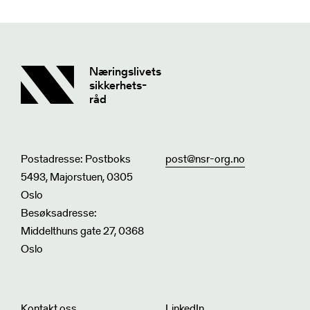
Næringslivets
sikkerhets-
råd
Postadresse: Postboks
post@nsr-org.no
5493, Majorstuen, 0305
Oslo
Besøksadresse:
Middelthuns gate 27, 0368
Oslo
Kontakt oss
LinkedIn