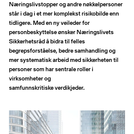
NSRs kontaktregister
Næringslivstopper og andre nøkkelpersoner
Publikasjoner
Varde
står i dag i et mer komplekst risikobilde enn
Heimdall
tidligere. Med en ny veileder for
Informasjonsdeling
Basun
personbeskyttelse ønsker Næringslivets
VTS-analyse
Om NSR
Sikkerhetsråd å bidra til felles
Foredrag
begrepsforståelse, bedre samhandling og
Bli medlem
mer systematisk arbeid med sikkerheten til
NSR Strategi
personer som har sentrale roller i
Vedtekter
NSR Digital
Medlemsbedrifter
virksomheter og
NSR Medlem
Styret
samfunnskritiske verdikjeder.
Søk
NSR Beredskap
Ansatte
Kontakt oss