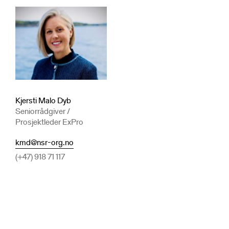
Kjersti Malo Dyb
Seniorrådgiver /
Prosjektleder ExPro
kmd@nsr-org.no
(+47) 918 71 117