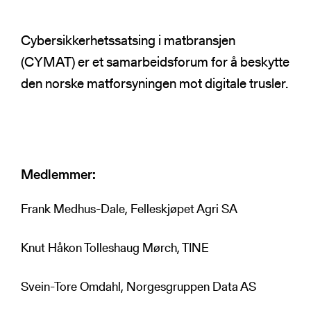
NSRs kontaktregister
Publikasjoner
Varde
Cybersikkerhetssatsing i matbransjen
Heimdall
Informasjonsdeling
(CYMAT) er et samarbeidsforum for å beskytte
Basun
den norske matforsyningen mot digitale trusler.
VTS-analyse
Om NSR
Foredrag
Bli medlem
NSR Strategi
Vedtekter
Medlemmer:
NSR Digital
Medlemsbedrifter
NSR Medlem
Styret
Søk
Frank Medhus-Dale, Felleskjøpet Agri SA
NSR Beredskap
Ansatte
Kontakt oss
Knut Håkon Tolleshaug Mørch, TINE
Svein-Tore Omdahl, Norgesgruppen Data AS