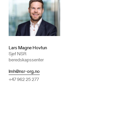
Lars Magne Hovtun
Sjef NSR
beredskapssenter
lmh@nsr-org.no
+47 962 25 277