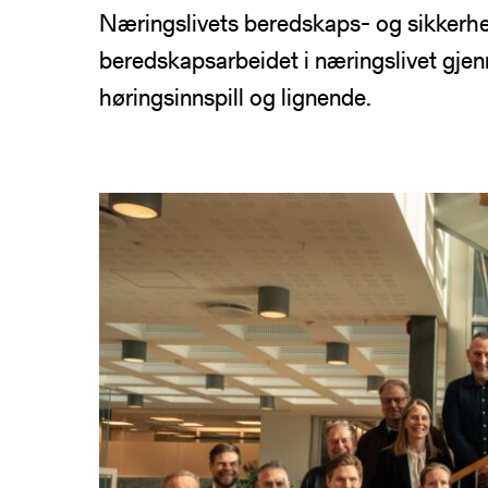
Næringslivets beredskaps- og sikkerhe
NSRs kontaktregister
Publikasjoner
Varde
beredskapsarbeidet i næringslivet gjenn
Heimdall
høringsinnspill og lignende.
Informasjonsde
Basun
VTS-analyse
Om NSR
Foredrag
Bli medlem
NSR Strategi
Vedtekter
NSR Digital
Medlemsbedrifter
NSR Medlem
Styret
NSR Beredskap
Ansatte
Kontakt oss