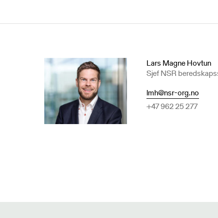
Lars Magne Hovtun
Sjef NSR beredskaps
lmh@nsr-org.no
+47 962 25 277