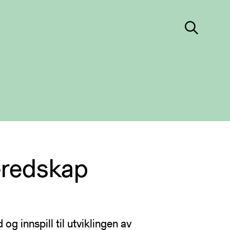
Søk
ter
eredskap
 sikkerhet
forsvar
erktøy
r
gementer
g innspill til utviklingen av
er
 oss?