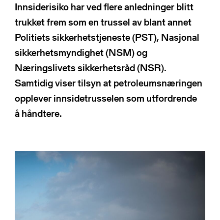
NSRs kontaktregister
Innsiderisiko har ved flere anledninger blitt
Publikasjoner
Varde
trukket frem som en trussel av blant annet
Heimdall
Politiets sikkerhetstjeneste (PST), Nasjonal
Informasjonsdeling
Basun
sikkerhetsmyndighet (NSM) og
VTS-analyse
Om NSR
Næringslivets sikkerhetsråd (NSR).
Foredrag
Samtidig viser tilsyn at petroleumsnæringen
Bli medlem
opplever innsidetrusselen som utfordrende
NSR Strategi
å håndtere.
Vedtekter
NSR Digital
Medlemsbedrifter
NSR Medlem
Styret
Søk
NSR Beredskap
Ansatte
Kontakt oss