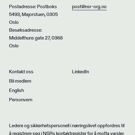
Postadresse: Postboks
post@nsr-org.no
5493, Majorstuen, 0305
Oslo
Besøksadresse:
Middelthuns gate 27, 0368
Oslo
Kontakt oss
LinkedIn
Bli medlem
English
Personvern
Nyhetsbrev
Ledere og sikkerhetspersonell i næringslivet oppfordres til
å registrere seg i NSRs kontaktregister for å motta varsler,