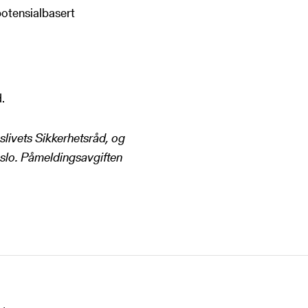
potensialbasert
.
livets Sikkerhetsråd, og
slo.
Påmeldingsavgiften