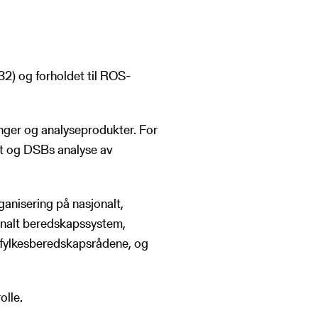
832) og forholdet til ROS-
nger og analyseprodukter. For
et og DSBs analyse av
anisering på nasjonalt,
onalt beredskapssystem,
 fylkesberedskapsrådene, og
olle.