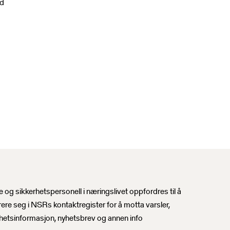
ad
sbrev
 og sikkerhetspersonell i næringslivet oppfordres til å
rere seg i NSRs kontaktregister for å motta varsler,
hetsinformasjon, nyhetsbrev og annen info