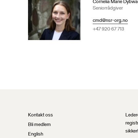
Cornelia Marie Dybw
Seniorrådgiver
cmd@nsr-org.no
+47 920 67 713
Nyhet
Kontakt oss
Ledere
regist
Bli medlem
sikker
English