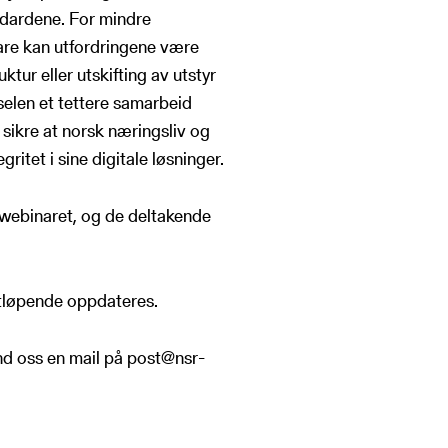
andardene. For mindre
re kan utfordringene være
uktur eller utskifting av utstyr
elen et tettere samarbeid
sikre at norsk næringsliv og
ritet i sine digitale løsninger.
 webinaret, og de deltakende
ortløpende oppdateres.
end oss en mail på post@nsr-