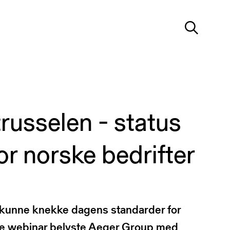
Søk
russelen - status
ter
or norske bedrifter
 sikkerhet
forsvar
erktøy
r
d kunne knekke dagens standarder for
gementer
dre webinar belyste Aeger Group med
er
 oss?