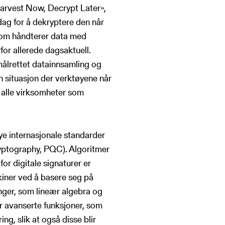
Harvest Now, Decrypt Later»,
 dag for å dekryptere den når
 som håndterer data med
rfor allerede dagsaktuell.
a målrettet datainnsamling og
 en situasjon der verktøyene når
alle virksomheter som
ye internasjonale standarder
yptography, PQC). Algoritmer
 digitale signaturer er
kiner ved å basere seg på
nger, som lineær algebra og
r avanserte funksjoner, som
g, slik at også disse blir