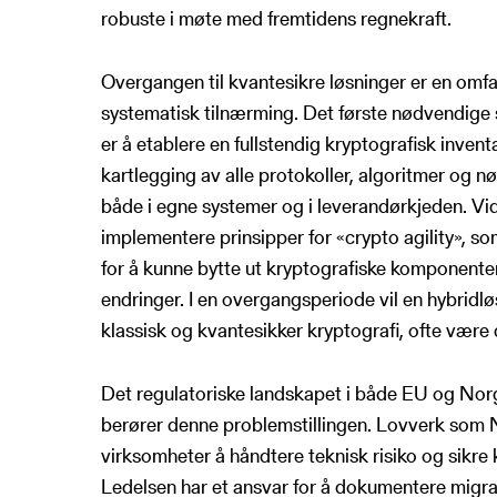
robuste i møte med fremtidens regnekraft.
Overgangen til kvantesikre løsninger er en omf
systematisk tilnærming. Det første nødvendige 
er å etablere en fullstendig kryptografisk invent
kartlegging av alle protokoller, algoritmer og n
både i egne systemer og i leverandørkjeden. Vi
implementere prinsipper for «crypto agility», s
for å kunne bytte ut kryptografiske komponenter
endringer. I en overgangsperiode vil en hybridl
klassisk og kvantesikker kryptografi, ofte være
Det regulatoriske landskapet i både EU og Norge
berører denne problemstillingen. Lovverk so
virksomheter å håndtere teknisk risiko og sikre ko
Ledelsen har et ansvar for å dokumentere migra