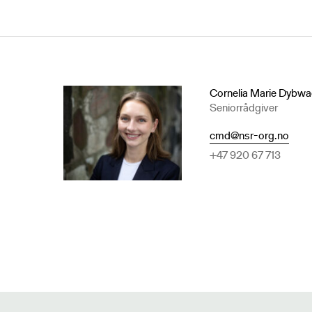
Cornelia Marie Dybw
Seniorrådgiver
cmd@nsr-org.no
+47 920 67 713