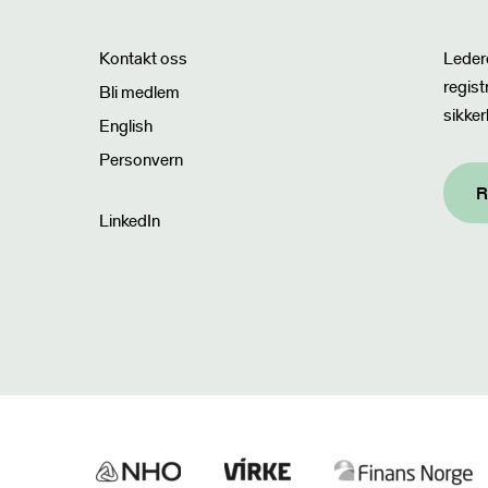
Nyhet
Kontakt oss
Ledere
regist
Bli medlem
sikker
English
Personvern
R
LinkedIn