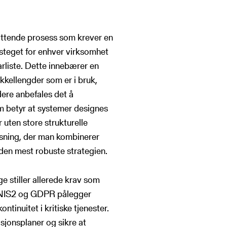
attende prosess som krever en
steget for enhver virksomhet
arliste. Dette innebærer en
økkellengder som er i bruk,
dere anbefales det å
om betyr at systemer designes
 uten store strukturelle
øsning, der man kombinerer
 den mest robuste strategien.
 stiller allerede krav som
m NIS2 og GDPR pålegger
ntinuitet i kritiske tjenester.
sjonsplaner og sikre at