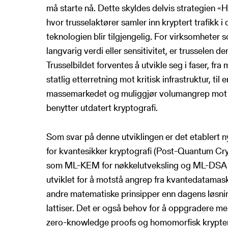
må starte nå. Dette skyldes delvis strategien «
hvor trusselaktører samler inn kryptert trafikk i
teknologien blir tilgjengelig. For virksomheter
langvarig verdi eller sensitivitet, er trusselen de
Trusselbildet forventes å utvikle seg i faser, fr
statlig etterretning mot kritisk infrastruktur, til
massemarkedet og muliggjør volumangrep mot 
benytter utdatert kryptografi.
Som svar på denne utviklingen er det etablert n
for kvantesikker kryptografi (Post-Quantum Cr
som ML-KEM for nøkkelutveksling og ML-DSA for
utviklet for å motstå angrep fra kvantedatamas
andre matematiske prinsipper enn dagens løsni
lattiser. Det er også behov for å oppgradere me
zero-knowledge proofs og homomorfisk krypterin