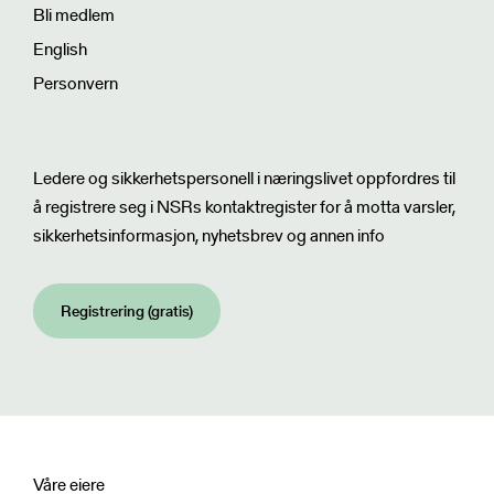
Bli medlem
English
Personvern
Nyhetsbrev
Ledere og sikkerhetspersonell i næringslivet oppfordres til
å registrere seg i NSRs kontaktregister for å motta varsler,
sikkerhetsinformasjon, nyhetsbrev og annen info
Registrering (gratis)
Våre eiere