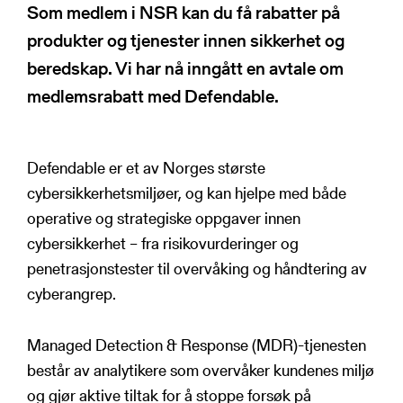
NSRs kontaktregister
Som medlem i NSR kan du få rabatter på
Publikasjoner
Varde
produkter og tjenester innen sikkerhet og
Heimdall
beredskap. Vi har nå inngått en avtale om
Informasjonsdeling
Basun
medlemsrabatt med Defendable.
VTS-analyse
Om NSR
Foredrag
Defendable er et av Norges største
Bli medlem
NSR Strategi
cybersikkerhetsmiljøer, og kan hjelpe med både
Vedtekter
operative og strategiske oppgaver innen
NSR Digital
Medlemsbedrifter
cybersikkerhet – fra risikovurderinger og
NSR Medlem
Styret
Søk
penetrasjonstester til overvåking og håndtering av
NSR Beredskap
Ansatte
cyberangrep.
Kontakt oss
Managed Detection & Response (MDR)-tjenesten
består av analytikere som overvåker kundenes miljø
og gjør aktive tiltak for å stoppe forsøk på