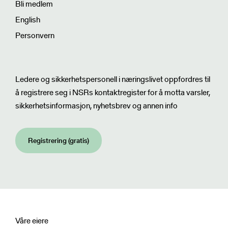
Bli medlem
English
Personvern
Nyhetsbrev
Ledere og sikkerhetspersonell i næringslivet oppfordres til
å registrere seg i NSRs kontaktregister for å motta varsler,
sikkerhetsinformasjon, nyhetsbrev og annen info
Registrering (gratis)
Våre eiere