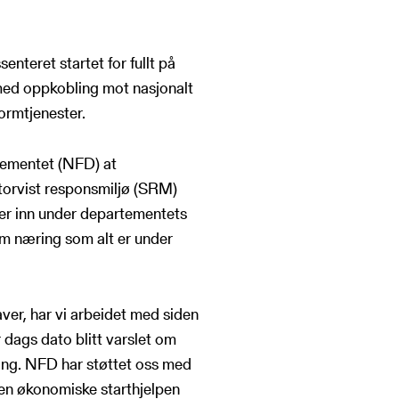
nteret startet for fullt på
g med oppkobling mot nasjonalt
ormtjenester.
rtementet (NFD) at
torvist responsmiljø (SRM)
ler inn under departementets
tim næring som alt er under
er, har vi arbeidet med siden
dags dato blitt varslet om
ing. NFD har støttet oss med
. Den økonomiske starthjelpen