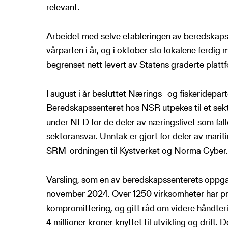
relevant.
Arbeidet med selve etableringen av beredskapsse
vårparten i år, og i oktober sto lokalene ferdi
begrenset nett levert av Statens graderte plattf
I august i år besluttet Nærings- og fiskeridepa
Beredskapssenteret hos NSR utpekes til et sek
under NFD for de deler av næringslivet som fal
sektoransvar. Unntak er gjort for deler av mari
SRM-ordningen til Kystverket og Norma Cyber.
Varsling, som en av beredskapssenterets oppgav
november 2024. Over 1250 virksomheter har pr 
kompromittering, og gitt råd om videre håndter
4 millioner kroner knyttet til utvikling og drift