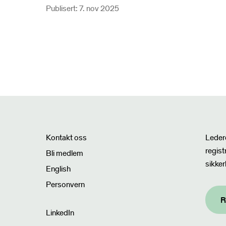
Publisert: 7. nov 2025
Nyhet
Kontakt oss
Ledere
regist
Bli medlem
sikker
English
Personvern
R
LinkedIn