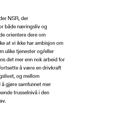
nder NSR, der
for både næringsliv og
ende orientere dere om
eke at vi ikke har ambisjon om
 ulike tjenester og/eller
ns det mer enn nok arbeid for
fortsette å være en drivkraft
gslivet, og mellom
il å gjøre samfunnet mer
kende trusselnivå i den
av.