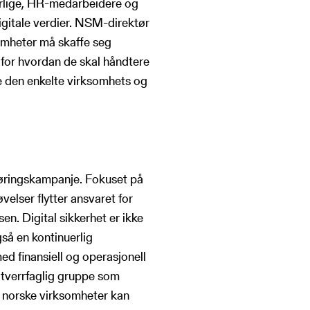
arlige, HR-medarbeidere og
igitale verdier. NSM-direktør
omheter må skaffe seg
n for hvordan de skal håndtere
de den enkelte virksomhets og
gjøringskampanje. Fokuset på
elser flytter ansvaret for
en. Digital sikkerhet er ikke
så en kontinuerlig
ed finansiell og operasjonell
 tverrfaglig gruppe som
t norske virksomheter kan