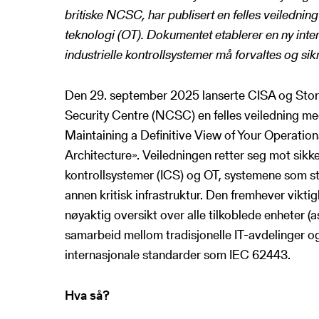
britiske NCSC, har publisert en felles veiledning
teknologi (OT). Dokumentet etablerer en ny inte
industrielle kontrollsystemer må forvaltes og sik
Den 29. september 2025 lanserte CISA og Stor
Security Centre (NCSC) en felles veiledning me
Maintaining a Definitive View of Your Operatio
Architecture». Veiledningen retter seg mot sikker
kontrollsystemer (ICS) og OT, systemene som sty
annen kritisk infrastruktur. Den fremhever vikti
nøyaktig oversikt over alle tilkoblede enheter (
samarbeid mellom tradisjonelle IT-avdelinger og
internasjonale standarder som IEC 62443.
Hva så?