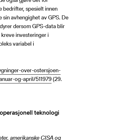
 bedrifter, spesielt innen
ere sin avhengighet av GPS. De
edyrer dersom GPS-data blir
 kreve investeringer i
leks variabel i
ygninger-over-ostersjoen-
januar-og-april/511979
(29.
 operasjonell teknologi
eter, amerikanske CISA og