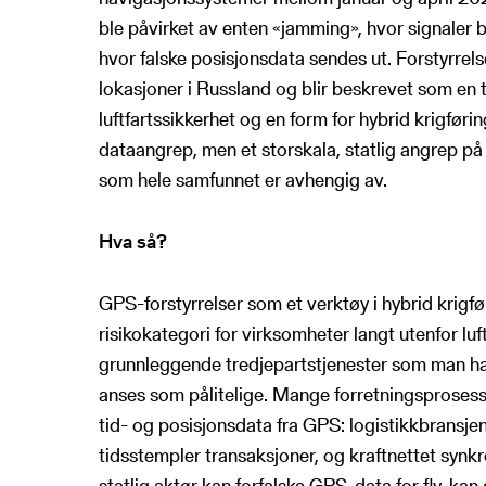
ble påvirket av enten «jamming», hvor signaler b
hvor falske posisjonsdata sendes ut. Forstyrrelse
lokasjoner i Russland og blir beskrevet som en 
luftfartssikkerhet og en form for hybrid krigførin
dataangrep, men et storskala, statlig angrep på
som hele samfunnet er avhengig av.
Hva så?
GPS-forstyrrelser som et verktøy i hybrid krigfø
risikokategori for virksomheter langt utenfor luf
grunnleggende tredjepartstjenester som man har t
anses som pålitelige. Mange forretningsprosess
tid- og posisjonsdata fra GPS: logistikkbransjen
tidsstempler transaksjoner, og kraftnettet synk
statlig aktør kan forfalske GPS-data for fly, kan