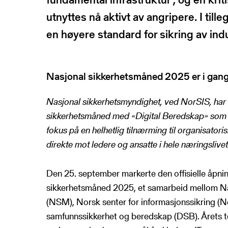
NSRs kontaktregister
utnyttes nå aktivt av angripere. I till
Publikasjoner
Varde
en høyere standard for sikring av indu
Heimdall
Informasjonsde
Basun
VTS-analyse
Om NSR
Nasjonal sikkerhetsmåned 2025 er i gan
Foredrag
Nasjonal sikkerhetsmyndighet, ved NorSIS, har 
Bli medlem
NSR Strategi
sikkerhetsmåned med «Digital Beredskap» som
Vedtekter
fokus på en helhetlig tilnærming til organisatoris
NSR Digital
Medlemsbedrifter
direkte mot ledere og ansatte i hele næringslivet
NSR Medlem
Styret
NSR Beredskap
Ansatte
Den 25. september markerte den offisielle åpni
Kontakt oss
sikkerhetsmåned 2025, et samarbeid mellom Na
(NSM), Norsk senter for informasjonssikring (N
samfunnssikkerhet og beredskap (DSB). Årets t