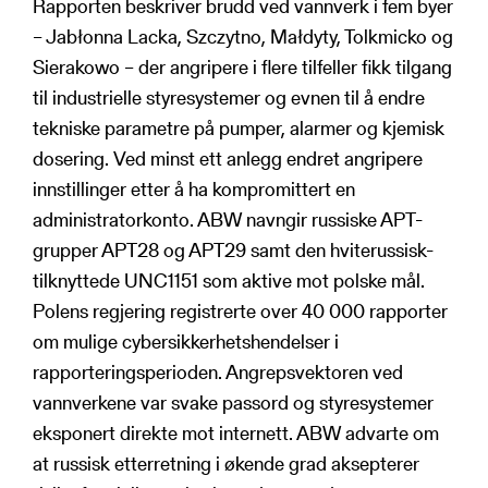
Rapporten beskriver brudd ved vannverk i fem byer
– Jabłonna Lacka, Szczytno, Małdyty, Tolkmicko og
Sierakowo – der angripere i flere tilfeller fikk tilgang
til industrielle styresystemer og evnen til å endre
tekniske parametre på pumper, alarmer og kjemisk
dosering. Ved minst ett anlegg endret angripere
innstillinger etter å ha kompromittert en
administratorkonto. ABW navngir russiske APT-
grupper APT28 og APT29 samt den hviterussisk-
tilknyttede UNC1151 som aktive mot polske mål.
Polens regjering registrerte over 40 000 rapporter
om mulige cybersikkerhetshendelser i
rapporteringsperioden. Angrepsvektoren ved
vannverkene var svake passord og styresystemer
eksponert direkte mot internett. ABW advarte om
at russisk etterretning i økende grad aksepterer