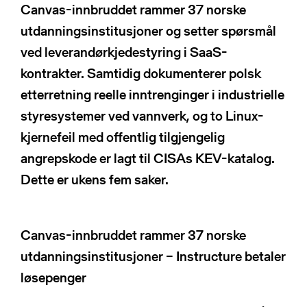
NSRs kontaktregister
Canvas-innbruddet rammer 37 norske
Publikasjoner
Varde
utdanningsinstitusjoner og setter spørsmål
Heimdall
ved leverandørkjedestyring i SaaS-
Informasjonsdeling
Basun
kontrakter. Samtidig dokumenterer polsk
VTS-analyse
Om NSR
etterretning reelle inntrenginger i industrielle
Foredrag
styresystemer ved vannverk, og to Linux-
Bli medlem
kjernefeil med offentlig tilgjengelig
NSR Strategi
angrepskode er lagt til CISAs KEV-katalog.
Vedtekter
NSR Digital
Medlemsbedrifter
Dette er ukens fem saker.
NSR Medlem
Styret
Søk
NSR Beredskap
Ansatte
Canvas-innbruddet rammer 37 norske
Kontakt oss
utdanningsinstitusjoner – Instructure betaler
løsepenger