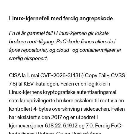
Linux-kjernefeil med ferdig angrepskode
En ni år gammel feil i Linux-kjernen gir lokale
brukere root-tilgang. PoC-kode finnes allerede i
åpne repositorier, og cloud- og containermiljøer er
særlig eksponert.
CISA la 1. mai CVE-2026-31431 («Copy Fail», CVSS
7.8) til KEV-katalogen. Feilen er en logikkfeil i
Linux-kjernens kryptografiske autentiseringsmal
som lar uprivilegerte brukere eskalere til root via en
kontrollert 4-bytes overskriving i sidecachen. Feilen
har eksistert siden 2017 og er utbedret i
kjerneversjoner 6.18.22, 6.19.12 og 7.0. Ferdig PoC-
kode finnes i Python, Go og Rust på åpne